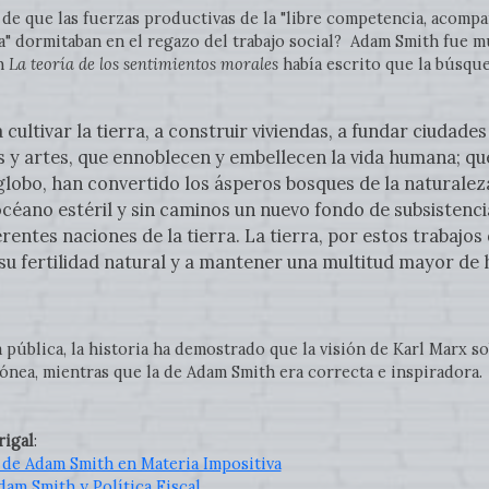
 de que las fuerzas productivas de la "libre competencia, acomp
lla" dormitaban en el regazo del trabajo social? Adam Smith fue
en
La teoría de los sentimientos morales
había escrito que la búsque
cultivar la tierra, a construir viviendas, a fundar ciudades
as y artes, que ennoblecen y embellecen la vida humana; q
globo, han convertido los ásperos bosques de la naturalez
 océano estéril y sin caminos un nuevo fondo de subsistenci
rentes naciones de la tierra. La tierra, por estos trabajos
 su fertilidad natural y a mantener una multitud mayor de 
a pública, la historia ha demostrado que la visión de Karl Marx 
rónea, mientras que la de Adam Smith era correcta e inspiradora.
igal
:
 de Adam Smith en Materia Impositiva
dam Smith y Política Fiscal