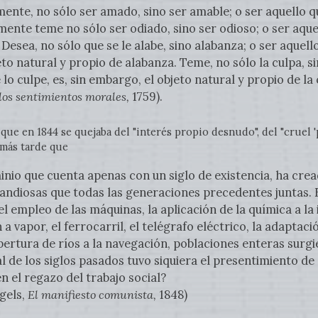
nte, no sólo ser amado, sino ser amable; o ser aquello qu
ente teme no sólo ser odiado, sino ser odioso; o ser aquel
 Desea, no sólo que se le alabe, sino alabanza; o ser aquel
to natural y propio de alabanza. Teme, no sólo la culpa, sin
lo culpe, es, sin embargo, el objeto natural y propio de la 
 los sentimientos morales,
1759).
e en 1844 se quejaba del "interés propio desnudo", del "cruel 'pa
 más tarde que
nio que cuenta apenas con un siglo de existencia, ha cre
ndiosas que todas las generaciones precedentes juntas. 
el empleo de las máquinas, la aplicación de la química a la i
 a vapor, el ferrocarril, el telégrafo eléctrico, la adaptaci
pertura de ríos a la navegación, poblaciones enteras surg
ál de los siglos pasados tuvo siquiera el presentimiento de
 el regazo del trabajo social?
gels,
El manifiesto comunista,
1848)