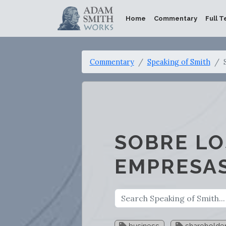
Home
Commentary
Full T
Commentary
Speaking of Smith
SOBRE LO
EMPRESAS
business
shareholde