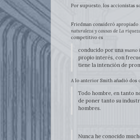
Por supuesto, los accionistas s
Friedman consideró apropiado s
naturaleza y causas de
La riqueza
competitivo es
conducido por una
mano i
propio interés, con frec
tiene la intención de pr
A lo anterior Smith añadió dos
Todo hombre, en tanto no v
de poner tanto su indust
hombres.
Nunca he conocido mucho 