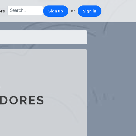
or
ors
Sign up
Sign in
S
IDORES