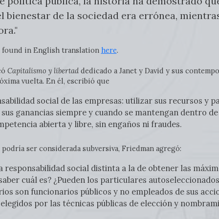
e política pública, la historia ha demostrado qu
l bienestar de la sociedad era errónea, mientr
ora."
 found in English translation
here
.
có
Capitalismo y libertad
dedicado a Janet y David y sus contempo
róxima vuelta
.
En él, escribió que
abilidad social de las empresas: utilizar sus recursos y pa
sus ganancias siempre y cuando se mantengan dentro de la
mpetencia abierta y libre, sin engaños ni fraudes.
 podría ser considerada subversiva, Friedman agregó:
a responsabilidad social distinta a la de obtener las máxi
saber cuál es? ¿Pueden los particulares autoseleccionados 
esarios son funcionarios públicos y no empleados de sus acc
elegidos por las técnicas públicas de elección y nombram