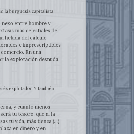
ue la burguesía capitalista
tro nexo entre hombre y
xtasis más celestiales del
ua helada del cálculo
merables e imprescriptibles
re comercio. En una
por la explotación desnuda,
erés explotador. Y también
aberna, y cuanto menos
será tu tesoro, que ni la
s tu vida, más tienes (...)
plaza en dinero y en