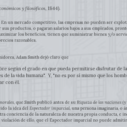
onómicos y filosóficos,
1844).
 En un mercado competitivo, las empresas no pueden ser explot
r sus productos, o pagaran salarios bajos a sus empleados, pron
maximizar los beneficios, tienen que suministrar bienes y/o ser
precios razonables.
midores, Adam Smith dejó claro que
re según el grado en que pueda permitirse disfrutar de l
 de la vida humana". Y, "no es por sí mismo que los homb
ar con él.
 morales
, que Smith publicó antes de su
Riqueza de las naciones
(y
ido la idea del
Espectador imparcial,
una persona imaginaria, o á
ra conciencia de la naturaleza de nuestra propia conducta, e i
é violación de ello, que el Espectador imparcial no puede admitir