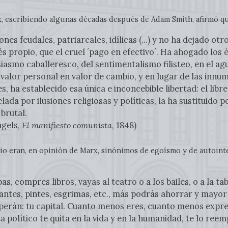
rx, escribiendo algunas décadas después de Adam Smith, afirmó q
iones feudales, patriarcales, idílicas (...) y no ha dejado o
s propio, que el cruel ´pago en efectivo´. Ha ahogado los é
siasmo caballeresco, del sentimentalismo filisteo, en el ag
 valor personal en valor de cambio, y en lugar de las innu
s, ha establecido esa única e inconcebible libertad: el lib
elada por ilusiones religiosas y políticas, la ha sustituido 
brutal.
ngels
, El manifiesto comunista,
1848)
cio eran, en opinión de Marx, sinónimos de egoísmo y de autoint
, compres libros, vayas al teatro o a los bailes, o a la t
antes, pintes, esgrimas, etc., más podrás ahorrar y mayor 
mperán: tu capital. Cuanto menos eres, cuanto menos expresa
 político te quita en la vida y en la humanidad, te lo reem