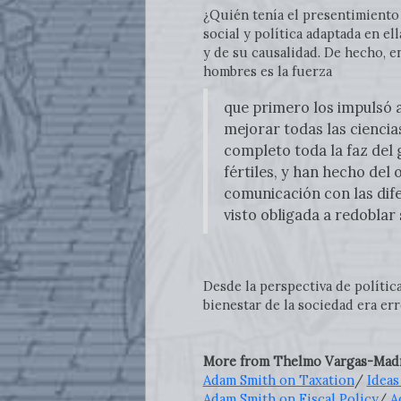
¿Quién tenía el presentimiento
social y política adaptada en e
y de su causalidad. De hecho, 
hombres es la fuerza
que primero los impulsó a 
mejorar todas las cienci
completo toda la faz del 
fértiles, y han hecho del
comunicación con las dife
visto obligada a redoblar
Desde la perspectiva de polític
bienestar de la sociedad era er
More from Thelmo Vargas-Madr
Adam Smith on Taxation
/
Ideas
Adam Smith on Fiscal Policy
/
A