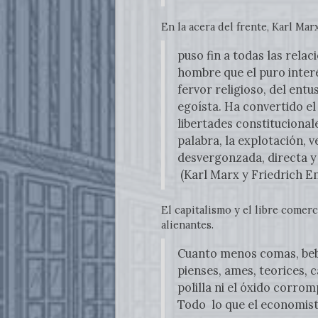
En la acera del frente, Karl Ma
puso fin a todas las relac
hombre que el puro interé
fervor religioso, del entu
egoísta. Ha convertido el
libertades constitucionale
palabra, la explotación, v
desvergonzada, directa y 
(Karl Marx y Friedrich E
El capitalismo y el libre comer
alienantes.
Cuanto menos comas, bebas
pienses, ames, teorices, c
polilla ni el óxido corro
Todo lo que el economista